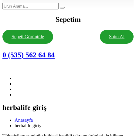
Sepetim
Sepeti Görüntüle
Satın Al
0 (535) 562 64 84
herbalife giriş
Anasayfa
herbalife giriş
Tüketicilere sunduğu bitkisel içerikli takviye ürünleri ile bilinen