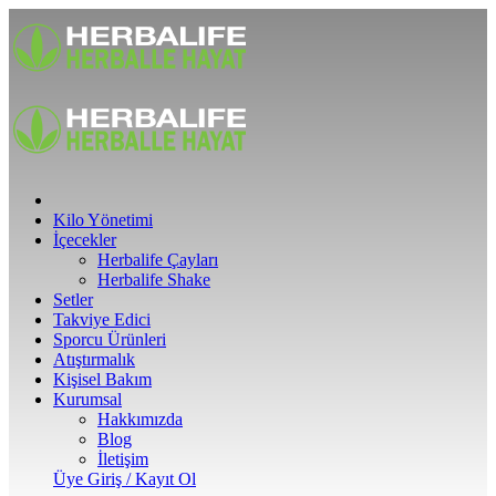
Kilo Yönetimi
İçecekler
Herbalife Çayları
Herbalife Shake
Setler
Takviye Edici
Sporcu Ürünleri
Atıştırmalık
Kişisel Bakım
Kurumsal
Hakkımızda
Blog
İletişim
Üye Giriş / Kayıt Ol