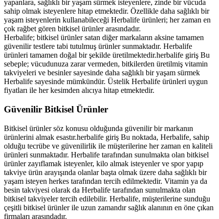
yapanlara, sağlıklı bir yaşam sürmek isteyenlere, zinde bir vücuda
sahip olmak isteyenlere hitap etmektedir. Özellikle daha sağlıklı bir
yaşam isteyenlerin kullanabileceği Herbalife ürünleri; her zaman en
çok rağbet gören bitkisel ürünler arasındadır.
Herbalife; bitkisel ürünler satan diğer markaların aksine tamamen
güvenilir testlere tabi tutulmuş ürünler sunmaktadır. Herbalife
ürünleri tamamen doğal bir şekilde üretilmektedir.herbalife giriş Bu
sebeple; vücudunuza zarar vermeden, bitkilerden üretilmiş vitamin
takviyeleri ve besinler sayesinde daha sağlıklı bir yaşam sürmek
Herbalife sayesinde mümkündür. Üstelik Herbalife ürünleri uygun
fiyatları ile her kesimden alıcıya hitap etmektedir.
Güvenilir Bitkisel Ürünler
Bitkisel ürünler söz konusu olduğunda güvenilir bir markanın
ürünlerini almak esastır.herbalife giriş Bu noktada, Herbalife, sahip
olduğu tecrübe ve güvenilirlik ile müşterilerine her zaman en kaliteli
ürünleri sunmaktadır. Herbalife tarafından sunulmakta olan bitkisel
ürünler zayıflamak isteyenler, kilo almak isteyenler ve spor yapıp
takviye ürün arayışında olanlar başta olmak üzere daha sağlıklı bir
yaşam isteyen herkes tarafından tercih edilmektedir. Vitamin ya da
besin takviyesi olarak da Herbalife tarafından sunulmakta olan
bitkisel takviyeler tercih edilebilir. Herbalife, müşterilerine sunduğu
çeşitli bitkisel ürünler ile uzun zamandır sağlık alanının en öne çıkan
firmaları arasındadır.